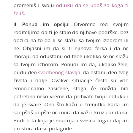
promeniš i svoju
odluku da se udaš za koga ti
želiš
.
4. Ponudi im opciju:
Otvoreno reci svojim
roditeljima da ti je stalo do njihove podrške, bez
obzira na to da li se slažu sa tvojim izborom ili
ne. Objasni im da si ti njihova ćerka i da ne
moraju da odustanu od tebe ukoliko se ne slažu
sa tvojim izborom. Ponudi im da, ukoliko žele,
budu deo
svadbenog slavlja
, da ostanu deo tvog
života i dalje. Ovakve situacije često su vrlo
emocionalno zasićene, stoga će možda biti
potrebno neko vreme da prihvate tvoju odluku i
da je svare. Ono što kažu u trenutku kada im
saopštiš uopšte ne mora da važi i kroz par dana.
Budi ti ta koja je mudrija i svesna toga i daj im
prostora da se prilagode.