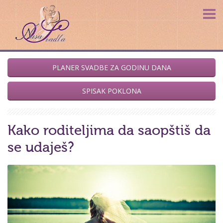
Naša svadba
Forum
Fotoblog
PLANER SVADBE ZA GODINU DANA
Blog
SPISAK POKLONA
O nama
Kako roditeljima da saopštiš da
se udaješ?