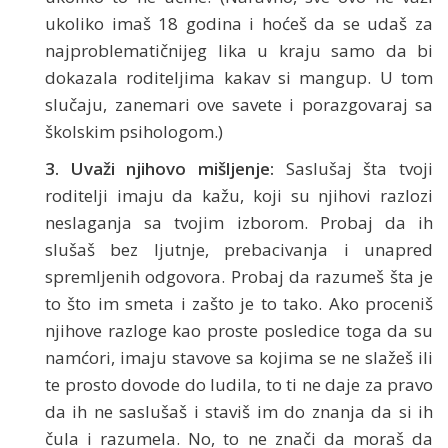
ukoliko imaš 18 godina i hoćeš da se udaš za
najproblematičnijeg lika u kraju samo da bi
dokazala roditeljima kakav si mangup. U tom
slučaju, zanemari ove savete i porazgovaraj sa
školskim psihologom.)
3. Uvaži njihovo mišljenje:
Saslušaj šta tvoji
roditelji imaju da kažu, koji su njihovi razlozi
neslaganja sa tvojim izborom. Probaj da ih
slušaš bez ljutnje, prebacivanja i unapred
spremljenih odgovora. Probaj da razumeš šta je
to što im smeta i zašto je to tako. Ako proceniš
njihove razloge kao proste posledice toga da su
namćori, imaju stavove sa kojima se ne slažeš ili
te prosto dovode do ludila, to ti ne daje za pravo
da ih ne saslušaš i staviš im do znanja da si ih
čula i razumela. No, to ne znači da moraš da