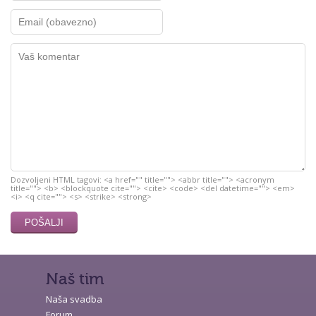
Dozvoljeni HTML tagovi: <a href="" title=""> <abbr title=""> <acronym
title=""> <b> <blockquote cite=""> <cite> <code> <del datetime=""> <em>
<i> <q cite=""> <s> <strike> <strong>
Naš tim
Naša svadba
Forum