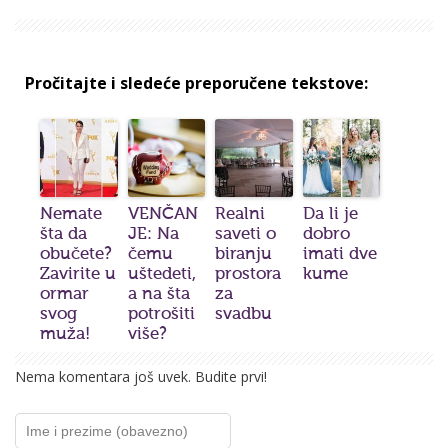
Pročitajte i sledeće preporučene tekstove:
Nemate
VENČAN
Realni
Da li je
šta da
JE: Na
saveti o
dobro
obučete?
čemu
biranju
imati dve
Zavirite u
uštedeti,
prostora
kume
ormar
a na šta
za
svog
potrošiti
svadbu
muža!
više?
Nema komentara još uvek. Budite prvi!