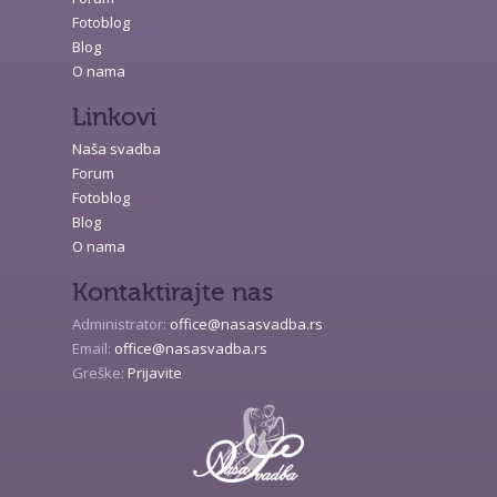
Fotoblog
Blog
O nama
Linkovi
Naša svadba
Forum
Fotoblog
Blog
O nama
Kontaktirajte nas
Administrator:
office@nasasvadba.rs
Email:
office@nasasvadba.rs
Greške:
Prijavite