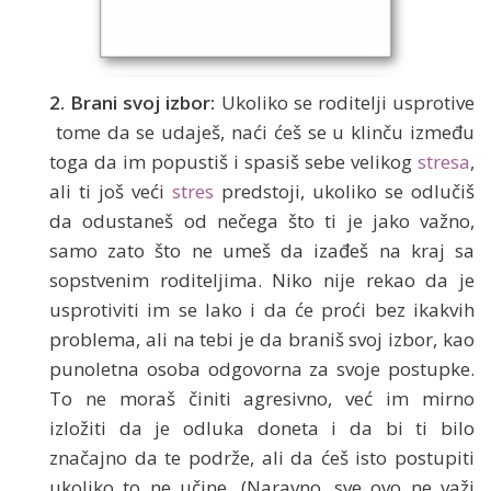
2. Brani svoj izbor:
Ukoliko se roditelji usprotive
tome da se udaješ, naći ćeš se u klinču između
toga da im popustiš i spasiš sebe velikog
stresa
,
ali ti još veći
stres
predstoji, ukoliko se odlučiš
da odustaneš od nečega što ti je jako važno,
samo zato što ne umeš da izađeš na kraj sa
sopstvenim roditeljima. Niko nije rekao da je
usprotiviti im se lako i da će proći bez ikakvih
problema, ali na tebi je da braniš svoj izbor, kao
punoletna osoba odgovorna za svoje postupke.
To ne moraš činiti agresivno, već im mirno
izložiti da je odluka doneta i da bi ti bilo
značajno da te podrže, ali da ćeš isto postupiti
ukoliko to ne učine. (Naravno, sve ovo ne važi