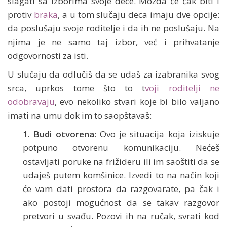
slagati sa izborima svoje dece. Možda će čak biti i
protiv
braka
, a u tom slučaju deca imaju dve opcije:
da poslušaju svoje roditelje i da ih ne poslušaju. Na
njima je ne samo taj izbor, već i prihvatanje
odgovornosti za isti.
U slučaju da odlučiš da se udaš za izabranika svog
srca, uprkos tome što to t
voji roditelji ne
odobravaju
, evo nekoliko stvari koje bi bilo valjano
imati na umu dok im to saopštavaš:
1. Budi otvorena:
Ovo je situacija koja iziskuje
potpuno otvorenu komunikaciju. Nećeš
ostavljati poruke na frižideru ili im saoštiti da se
udaješ putem komšinice. Izvedi to na način koji
će vam dati prostora da razgovarate, pa čak i
ako postoji mogućnost da se takav razgovor
pretvori u svađu. Pozovi ih na ručak, svrati kod