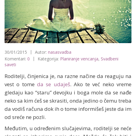
30/01/2015
Autor:
nasasvadba
Komentari:
0
Kategorija:
Planiranje vencanja
,
Svadbeni
saveti
Roditelji, činjenica je, na razne načine da reaguju na
vest o tome
da se udaješ
. Ako te već neko vreme
gledaju kao “staru” devojku i boga mole da se nađe
neko sa kim ćeš se skrasiti, onda jedino o čemu treba
da vodiš računa dok ih o tome informišeš jeste da im
od sreće ne pozli.
Međutim, u određenim slučajevima, roditelji se neće