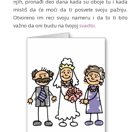
njih, pronađi deo dana kada su oboje tu i kada
misliš da će moći da ti posvete svoju pažnju.
Otvoreno im reci svoju nameru i da bi ti bilo
važno da oni budu na tvojoj
svadbi
.