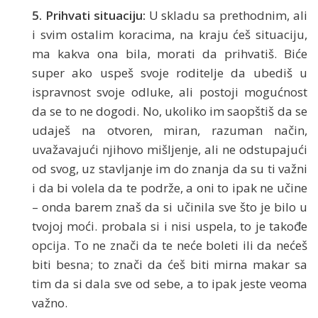
5. Prihvati situaciju:
U skladu sa prethodnim, ali
i svim ostalim koracima, na kraju ćeš situaciju,
ma kakva ona bila, morati da prihvatiš. Biće
super ako uspeš svoje roditelje da ubediš u
ispravnost svoje odluke, ali postoji mogućnost
da se to ne dogodi. No, ukoliko im saopštiš da se
udaješ na otvoren, miran, razuman način,
uvažavajući njihovo mišljenje, ali ne odstupajući
od svog, uz stavljanje im do znanja da su ti važni
i da bi volela da te podrže, a oni to ipak ne učine
– onda barem znaš da si učinila sve što je bilo u
tvojoj moći. probala si i nisi uspela, to je takođe
opcija. To ne znači da te neće boleti ili da nećeš
biti besna; to znači da ćeš biti mirna makar sa
tim da si dala sve od sebe, a to ipak jeste veoma
važno.